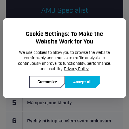
AMJ Specialist
1
Je odborník na pojištění
Cookie Settings: To Make the
Website Work for You
2
Porovná nabídky všech pojišťoven
We use cookies to allow you to browse the website
comfortably and, thanks to traffic analysis, to
continuously improve its functionality, performance,
3
Nekouká jen na cenu
and usability.
Privacy Policy.
Podpisem smlouvy pro něj spolupráce
Customize
Accept All
4
začíná
5
Má spokojené klienty
6
Rychlý přístup ke všem svým smlouvám