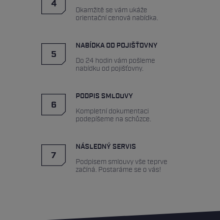
4
Okamžitě se vám ukáže
rozhodnutí bylo správné. Nejen že poskytujeme
orientační cenová nabídka.
kvalifikované poradenství, ale zároveň jsme se tím
významně odlišili od konkurence.
NABÍDKA OD POJIŠŤOVNY
5
Do 24 hodin vám pošleme
nabídku od pojišťovny.
PODPIS SMLOUVY
6
Kompletní dokumentaci
podepíšeme na schůzce.
NÁSLEDNÝ SERVIS
7
Podpisem smlouvy vše teprve
začíná. Postaráme se o vás!