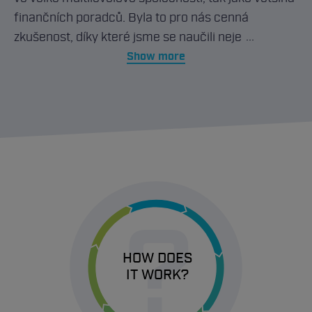
finančních poradců. Byla to pro nás cenná
zkušenost, díky které jsme se naučili nejen to jak
tuto práci dělat, ale i nedělat. Časem jsme začali
Show more
vnímat omezení, které nám multilevelová
společnost kladla do cesty v tom, abychom mohli
klientům poskytovat kvalitní služby a také nám
vadilo, že ne všichni poradci v této společnosti
dělali svou práci podle našich představ o kvalitním
poradenství, ale spíše za účelem rychlého
zbohatnutí. Rozhodli jsme se proto založit AMJ
?
finance & sport s.r.o. a vydat se vlastní cestou. Po
založení vlastní společnosti jsme dále rozvíjeli a
zaváděli do praxe naše představy o kvalitním
HOW DOES
finančním poradenství. Firma postupně rostla a
IT WORK?
přibývali poradci, kteří splňovali naše požadavky a
byli schopni pomoci a poradit klientovi ve všech