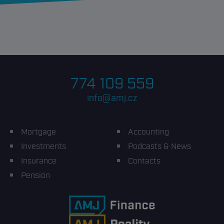
774 109 559
info@amj.cz
Mortgage
Accounting
Investments
Podcasts & News
Insurance
Contacts
Pension