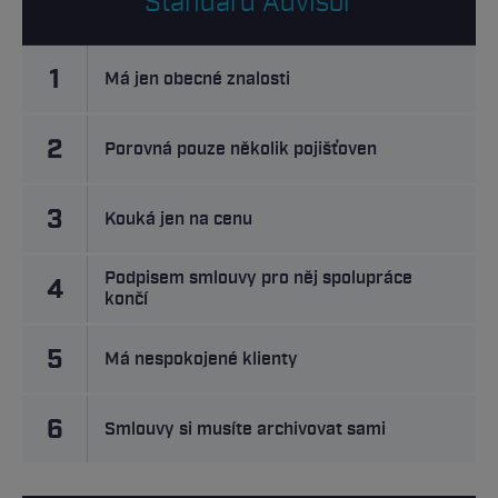
Standard Advisor
1
Má jen obecné znalosti
2
Porovná pouze několik pojišťoven
3
Kouká jen na cenu
Podpisem smlouvy pro něj spolupráce
4
končí
5
Má nespokojené klienty
6
Smlouvy si musíte archivovat sami