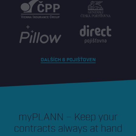
DALŠÍCH 6 POJIŠŤOVEN
myPLANN – Keep your
contracts always at hand