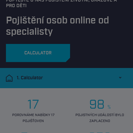
POPTEJTE U NÁS POJIŠTĚNÍ ŽIVOTNÍ, ÚRAZOVÉ A
PRO DĚTI
Pojištění osob online od
specialisty
CALCULATOR
1. Calculator
17
98
%
POROVNÁME NABÍDKY 17
POJISTNÝCH UDÁLOSTÍ BYLO
POJIŠŤOVEN
ZAPLACENO