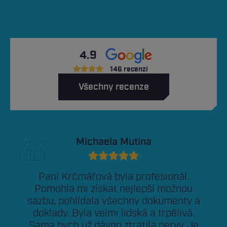
4.9
146 recenzí
Všechny recenze
Míchaela Mutina
Paní Krčmářová byla profesionál.
Pomohla mi získat nejlepší možnou
sazbu, pohlídala všechny dokumenty a
doklady. Byla velmi lidská a trpělivá.
Sama bych už dávno ztratila nervy. Je