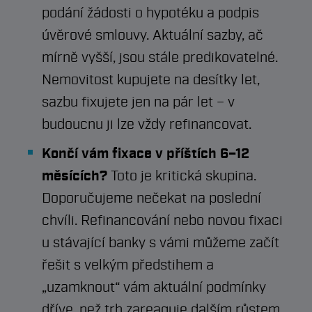
podání žádosti o hypotéku a podpis
úvěrové smlouvy. Aktuální sazby, ač
mírně vyšší, jsou stále predikovatelné.
Nemovitost kupujete na desítky let,
sazbu fixujete jen na pár let – v
budoucnu ji lze vždy refinancovat.
Končí vám fixace v příštích 6–12
měsících?
Toto je kritická skupina.
Doporučujeme nečekat na poslední
chvíli. Refinancování nebo novou fixaci
u stávající banky s vámi můžeme začít
řešit s velkým předstihem a
„uzamknout“ vám aktuální podmínky
dříve, než trh zareaguje dalším růstem.