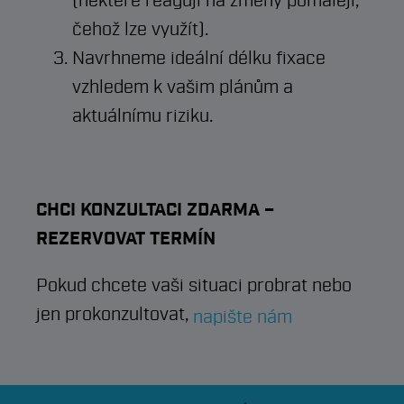
(některé reagují na změny pomaleji,
čehož lze využít).
Navrhneme ideální délku fixace
vzhledem k vašim plánům a
aktuálnímu riziku.
CHCI KONZULTACI ZDARMA –
REZERVOVAT TERMÍN
Pokud chcete vaši situaci probrat nebo
jen prokonzultovat,
napište ná
m