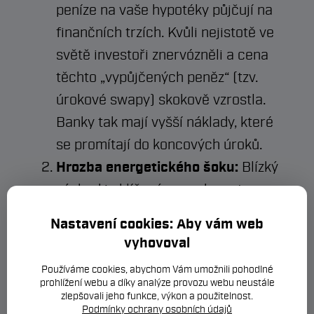
peníze na vaše hypotéky půjčují na
finančních trzích. Kvůli nejistotě ve
světě investoři znervózněli a cena
těchto „vypůjčených peněz“ (tzv.
úrokové swapy) skokově vzrostla.
Banky tak mají vyšší náklady, které
se promítají do koncových úroků.
Hrozba energetického šoku:
Blízký
východ je klíčovým producentem
ropy. Jakýkoliv výpadek dodávek
Nastavení cookies: Aby vám web
znamená růst cen pohonných hmot
vyhovoval
a energií, což by mohlo znovu
Používáme cookies, abychom Vám umožnili pohodlné
nastartovat inflaci.
prohlížení webu a díky analýze provozu webu neustále
zlepšovali jeho funkce, výkon a použitelnost.
Opatrnost ČNB:
Česká národní
Podmínky ochrany osobních údajů