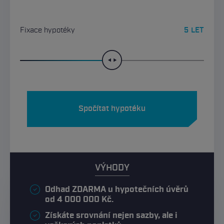
Fixace hypotéky
5
LET
Spočítat hypotéku
VÝHODY
Odhad ZDARMA u hypotečních úvěrů
od 4 000 000 Kč.
Získáte srovnání nejen sazby, ale i