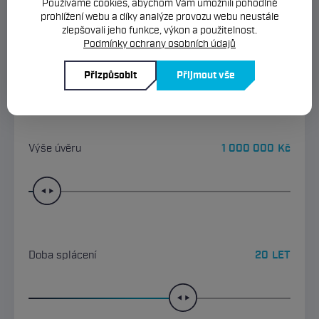
Používáme cookies, abychom Vám umožnili pohodlné
prohlížení webu a díky analýze provozu webu neustále
zlepšovali jeho funkce, výkon a použitelnost.
Cena nemovitosti
2 000 000
Kč
Podmínky ochrany osobních údajů
Přizpůsobit
Přijmout vše
Výše úvěru
1 000 000
Kč
Doba splácení
20
LET