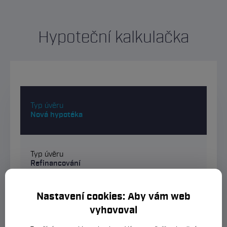
Hypoteční kalkulačka
Typ úvěru
Nová hypotéka
Typ úvěru
Refinancování
Nastavení cookies: Aby vám web
Typ úvěru
vyhovoval
Americká hypotéka