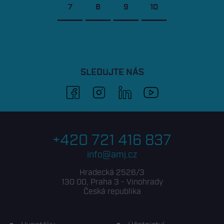
SLEDUJTE NÁS
facebook
instagram
linkedin
youtube
+420 721 416 837
info@amj.cz
Hradecká 2526/3
130 00, Praha 3 - Vinohrady
Česká republika