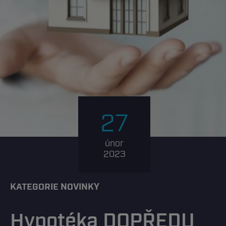
27
únor
2023
KATEGORIE NOVINKY
Hypotéka DOPŘEDU