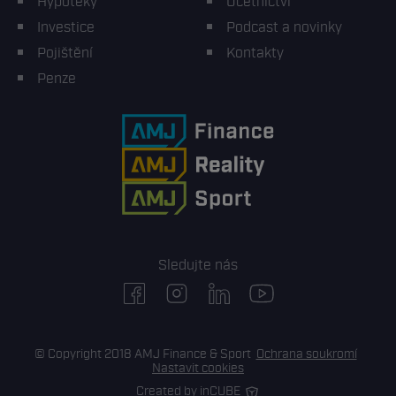
Hypotéky
Účetnictví
Investice
Podcast a novinky
Pojištění
Kontakty
Penze
Sledujte nás
facebook
instagram
linkedin
youtube
© Copyright 2018 AMJ Finance & Sport
Ochrana soukromí
Nastavit cookies
Created by inCUBE