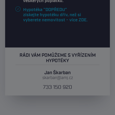
veškerých poplatků.
Hypotéka "DOPŘEDU"
získejte hypotéku dřív, než si
vyberete nemovitost - více ZDE.
RÁDI VÁM POMŮŽEME S VYŘÍZENÍM
HYPOTÉKY
Jan Škarban
skarban@amj.cz
733 150 920